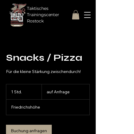
Taktisches
Trainingscenter
Rostock
Snacks / Pizza
Für die kleine Stärkung zwischendurch!
auf
Anfrage
1 Std.
1
auf Anfrage
S
t
Friedrichshöhe
d
Buchung anfragen