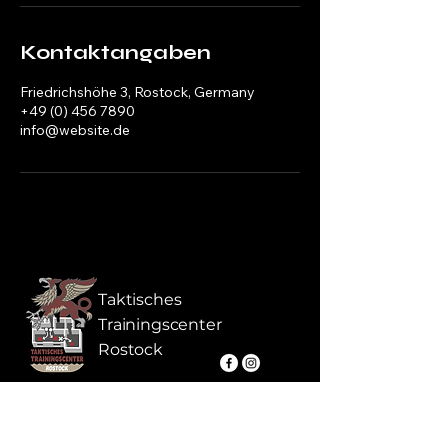
Kontaktangaben
Friedrichshöhe 3, Rostock, Germany
+49 (0) 456 7890
info@website.de
Taktisches
Trainingscenter
Rostock
+49 1517 2149175
Friedrichshöhe 3
info@ttc-rostock.de
18059 Rostock