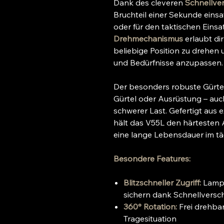
Dank des cleveren
Schnellve
Bruchteil einer Sekunde einsat
oder für den taktischen Einsat
Drehmechanismus
erlaubt di
beliebige Position zu drehen
und Bedürfnisse anzupassen.
Der besonders robuste Gürtelc
Gürtel oder Ausrüstung – auc
schwerer Last. Gefertigt aus
hält das V55L den härtesten
eine lange Lebensdauer im täg
Besondere Features:
Blitzschneller Zugriff:
Lampe
sichern dank Schnellversc
360° Rotation:
Frei drehbar 
Tragesituation