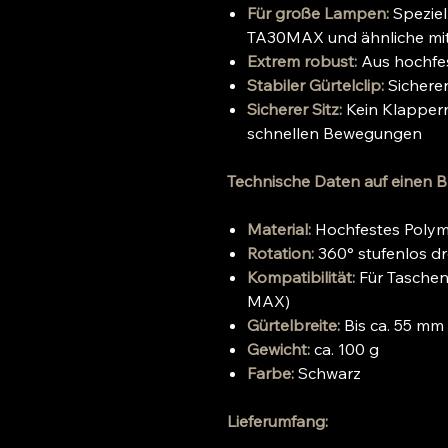
Für große Lampen:
Speziel
TA30MAX und ähnliche mi
Extrem robust:
Aus hochfe
Stabiler Gürtelclip:
Sicherer
Sicherer Sitz:
Kein Klappern
schnellen Bewegungen
Technische Daten auf einen Bl
Material:
Hochfestes Poly
Rotation:
360° stufenlos d
Kompatibilität:
Für Taschen
MAX)
Gürtelbreite:
Bis ca. 55 mm
Gewicht:
ca. 100 g
Farbe:
Schwarz
Lieferumfang: