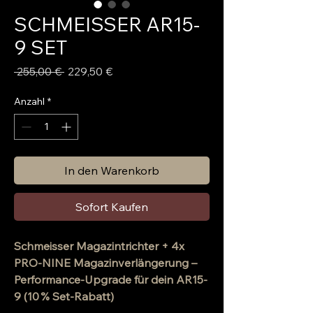
SCHMEISSER AR15-
9 SET
Standardpreis
Sale-
 255,00 € 
229,50 €
Preis
Anzahl
*
In den Warenkorb
Sofort Kaufen
Schmeisser Magazintrichter + 4x
PRO-NINE Magazinverlängerung –
Performance-Upgrade für dein AR15-
9 (10 % Set-Rabatt)