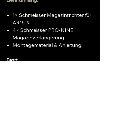
Lieferumfang:
1× Schmeisser Magazintrichter für
AR15-9
4× Schmeisser PRO-NINE
Magazinverlängerung
Montagematerial & Anleitung
Fazit:
Dieses Upgrade-Paket für dein
Schmeisser AR15-9 bringt dich
taktisch und sportlich auf das
nächste Level: schneller nachladen,
sicherer greifen und professioneller
performen – mit hochwertigen
Komponenten und echtem
Preisvorteil.