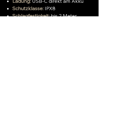
Ladung:
USB-C direkt am Akku
Schutzklasse:
IPX8
Schlagfestigkeit:
bis 2 Meter
Fallhöhe
Maße:
143 mm Länge × 30 mm
Kopfdurchmesser
Gewicht:
ca. 150 g (inkl. Akku)
Fazit:
Die NEXTORCH TA30C vereint
kompromisslose Leistung,
intelligente Bedienung und höchste
Belastbarkeit in einer taktischen
Taschenlampe, auf die Sie sich in
jeder Situation verlassen können.
Ideal für Beruf und Freizeit – für alle,
die keine Kompromisse machen!