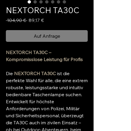
NEXTORCH TA30C
Standardpreis
Sale-
 104,90 € 
89,17 €
Preis
Auf Anfrage
NEXTORCH TA30C –
Kompromisslose Leistung für Profis
Die
NEXTORCH TA30C
ist die
perfekte Wahl für alle, die eine extrem
robuste, leistungsstarke und intuitiv
bedienbare Taschenlampe suchen.
Entwickelt für höchste
Anforderungen von Polizei, Militär
und Sicherheitspersonal, überzeugt
die TA30C auch im zivilen Einsatz –
ob bei Outdoor-Abenteuern, beim