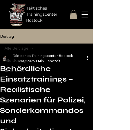
Taktisches
Trainingscenter
Rostock
Beitrag
Alle Beiträge
Taktisches Trainingscenter Rostock
Alle Beiträge
13. März 2025
1 Min. Lesezeit
Behördliche
Empfohlen
Einsatztrainings –
Realistische
Szenarien für Polizei,
Sonderkommandos
und