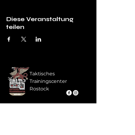
Diese Veranstaltung
teilen
Taktisches
Trainingscenter
Rostock
+49 1517 2149175
Friedrichshöhe 3
info@ttc-rostock.de
18059 Rostock
Online Buchen