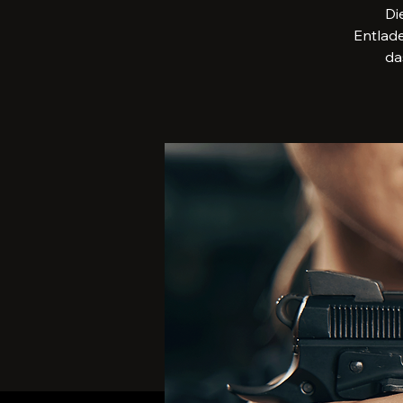
Di
Entlade
da