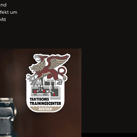
und
rfekt um
Mit