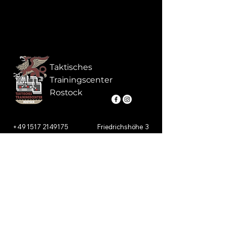
Taktisches
Trainingscenter
Rostock
+49 1517 2149175
Friedrichshöhe 3
info@ttc-rostock.de
18059 Rostock
Online Buchen
Impressum
Datenschutzerklärung
Kontakt
Trainingsfläche