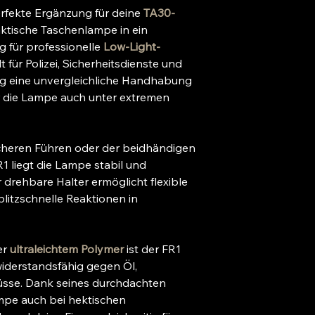
erfekte Ergänzung für deine
TA30-
ktische Taschenlampe in ein
 für professionelle
Low-Light-
lt für Polizei, Sicherheitsdienste und
ing eine unvergleichliche Handhabung
er die Lampe auch unter extremen
icheren Führen oder der beidhändigen
 liegt die Lampe stabil und
 drehbare Halter ermöglicht flexible
litzschnelle Reaktionen in
er
ultraleichtem Polymer
ist der FR1
widerstandsfähig gegen Öl,
üsse. Dank seines durchdachten
mpe auch bei hektischen