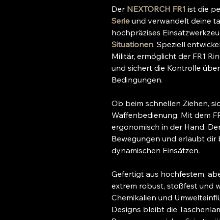
Der
NEXTORCH FR1
ist die p
Serie
und verwandelt deine ta
hochpräzises Einsatzwerkzeug
Situationen
. Speziell entwicke
Militär, ermöglicht der FR1 R
und sichert die Kontrolle üb
Bedingungen.
Ob beim schnellen Ziehen, s
Waffenbedienung: Mit dem FR1
ergonomisch in der Hand. Der
Bewegungen und erlaubt dir b
dynamischen Einsätzen.
Gefertigt aus hochfestem, ab
extrem robust, stoßfest und 
Chemikalien und Umwelteinfl
Designs bleibt die Taschenla