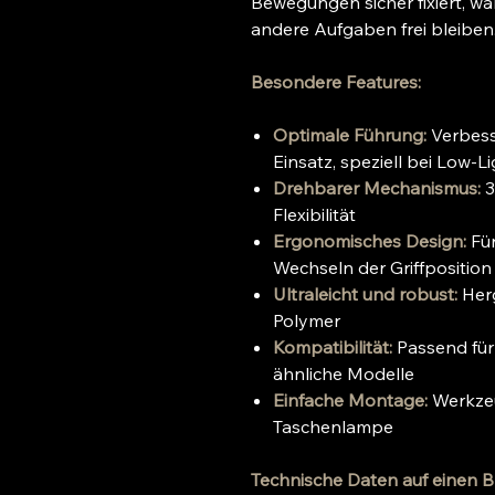
Bewegungen sicher fixiert, wäh
andere Aufgaben frei bleiben
Besondere Features:
Optimale Führung:
Verbess
Einsatz, speziell bei Low-
Drehbarer Mechanismus:
3
Flexibilität
Ergonomisches Design:
Fü
Wechseln der Griffposition
Ultraleicht und robust:
Her
Polymer
Kompatibilität:
Passend fü
ähnliche Modelle
Einfache Montage:
Werkzeu
Taschenlampe
Technische Daten auf einen Bl